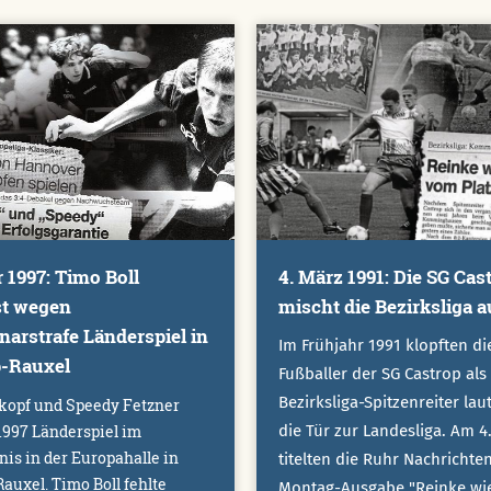
 1997: Timo Boll
4. März 1991: Die SG Cas
st wegen
mischt die Bezirksliga a
inarstrafe Länderspiel in
Im Frühjahr 1991 klopften di
p-Rauxel
Fußballer der SG Castrop als
Bezirksliga-Spitzenreiter lau
kopf und Speedy Fetzner
 1997 Länderspiel im
die Tür zur Landesliga. Am 4
nis in der Europahalle in
titelten die Ruhr Nachrichten
auxel. Timo Boll fehlte
Montag-Ausgabe "Reinke wi