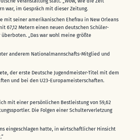
utsche Veranstaltung statt. „Wow, wie die Zeit
rn war, im Gespräch mit dieser Zeitung.
te mit seiner amerikanischen Ehefrau in New Orleans
 mit 67,12 Metern einen neuen deutschen Schüler-
r überboten. „Das war wohl meine größte
r unter anderem Nationalmannschafts-Mitglied und
ete, der erste Deutsche Jugendmeister-Titel mit dem
haften und bei den U23-Europameisterschaften.
ch mit einer persönlichen Bestleistung von 59,62
tungssportler. Die Folgen einer Schulterverletzung
s eingeschlagen hatte, in wirtschaftlicher Hinsicht
.“