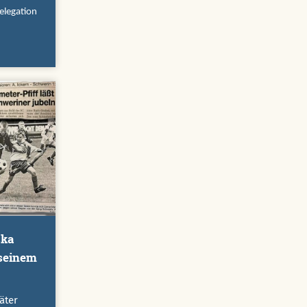
Relegation
1. Juli 1996: Die ersten Feld-
Stadtmeisterschaften der
Juniorenfußballer
Am 1. Juli 1996, berichteten die Ruhr
Nachrichten über die allererste
Auflage der Juniorenfußball-
ska
Stadtmeisterschaften, die von der
 seinem
Sportjugend im Stadtsportverband
(SSV) ausgerichtet wird. Einige der
äter
Teilnehmer von damals schafften