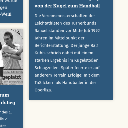
ler wurde
von der Kugel zum Handball
agen.
-Weiß.
Die Vereinsmeisterschaften der
Leichtathleten des Turnerbunds
Rauxel standen vor Mitte Juli 1992
Jahren im Mittelpunkt der
Berichterstattung. Der junge Ralf
Kubis schrieb dabei mit einem
starken Ergebnis im Kugelstoßen
Schlagzeilen. Später feierte er auf
anderem Terrain Erfolge: mit dem
TuS Ickern als Handballer in der
Oberliga.
orum
ufstieg
 des 1.
ie 2.
ster