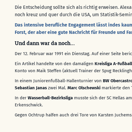
Die Entscheidung sollte sich als richtig erweisen. Ale
noch kreuz und quer durch die USA, um Statistik-Semina
Das intensive berufliche Engagement lässt indes kaum 
Forst, der aber eine gute Nachricht für Freunde und F
Und dann war da noch...
Der 12. Februar war 1991 ein Dienstag. Auf einer Seite ber
Ein Artikel handelte von den damaligen
Kreisliga A-Fußbal
Konto von Maik Steffen (aktuell Trainer der Spvg Recklingh
In einem Juniorenfußball-Hallenturnier von
BW Obercastr
Sebastian Janas
zwei Mal.
Marc Olschewski
markierte den T
In der
Wasserball-Bezirksliga
musste sich der SC Hellas a
Erkenschwick.
Gegen Ochtrup halfen auch drei Tore von Karsten Juchem