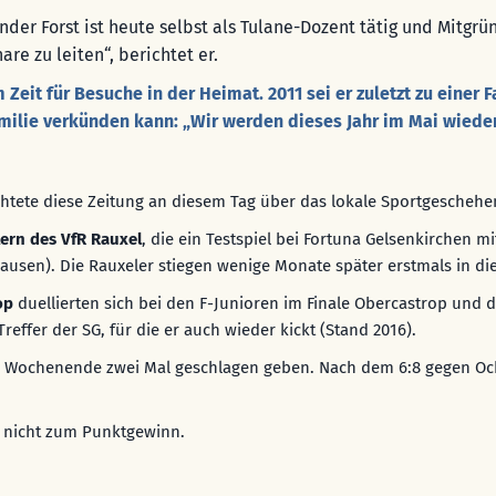
xander Forst ist heute selbst als Tulane-Dozent tätig und Mitg
re zu leiten“, berichtet er.
Zeit für Besuche in der Heimat. 2011 sei er zuletzt zu einer 
amilie verkünden kann: „Wir werden dieses Jahr im Mai wieder
ichtete diese Zeitung an diesem Tag über das lokale Sportgeschehe
lern des VfR Rauxel
, die ein Testspiel bei Fortuna Gelsenkirchen m
ausen). Die Rauxeler stiegen wenige Monate später erstmals in die 
op
duellierten sich bei den F-Junioren im Finale Obercastrop und d
reffer der SG, für die er auch wieder kickt (Stand 2016).
m Wochenende zwei Mal geschlagen geben. Nach dem 6:8 gegen Ocht
s nicht zum Punktgewinn.