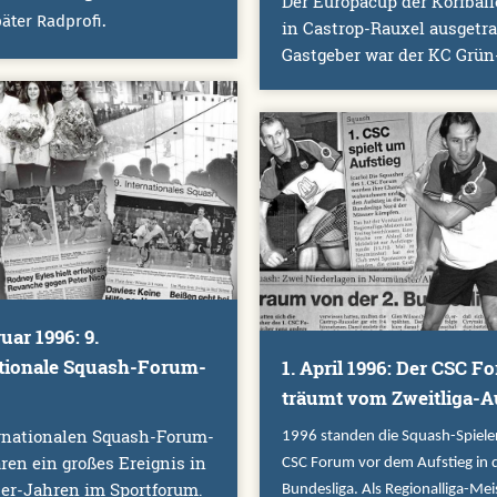
Der Europacup der Korfbal
äter Radprofi.
in Castrop-Rauxel ausgetr
Gastgeber war der KC Grün
uar 1996: 9.
ationale Squash-Forum-
1. April 1996: Der CSC F
träumt vom Zweitliga-A
ernationalen Squash-Forum-
1996 standen die Squash-Spieler
en ein großes Ereignis in
CSC Forum vor dem Aufstieg in d
er-Jahren im Sportforum.
Bundesliga. Als Regionalliga-Mei