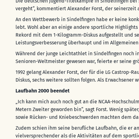
Die deutschen Jugend-Titelkämpfe in Sindelfingen bei S
vergeht“, kommentiert Alexander Forst, der seinerzeit 
An den Wettbewerb in Sindelfingen habe er keine konk
lebt. Wohl aber an einige andere sportliche Highlights
Rekord mit dem 1-Kilogramm-Diskus aufgestellt und se
Leistungsverbesserung überhaupt und im Allgemeinen e
Während der junge Leichtathlet in Sindelfingen noch i
Senioren-Weltmeister gewesen war, feierte er seine grö
1992 gelang Alexander Forst, der für die LG Castrop-R
Diskus, sechs weitere sollten folgen. Als Erwachsene
Laufbahn 2000 beendet
„Ich kann mich auch noch gut an die NCAA-Hochschulmei
Metern Zweiter geworden bin“, sagt Forst. Wenig später
sowie Rücken- und Kniebeschwerden machten dem dama
Zudem schien ihm seine berufliche Laufbahn, die er an 
vielversprechender als die Aktivitäten auf dem sportlic