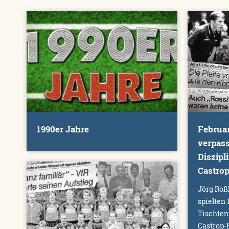
Februar
1990er Jahre
verpas
Diszipl
Castro
Jörg Roß
spielten
Tischten
Castrop-R