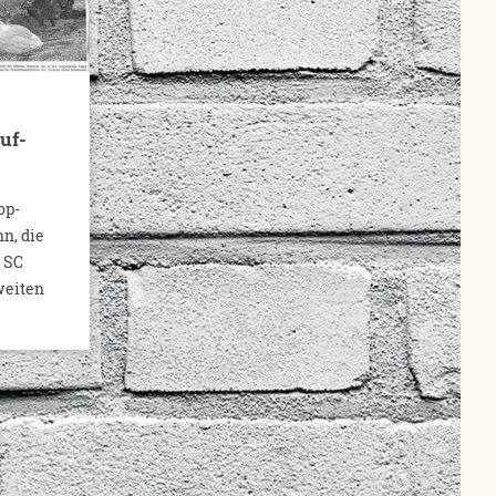
uf-
op-
n, die
s SC
weiten