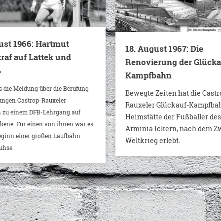
ust 1966: Hartmut
18. August 1967: Die
raf auf Lattek und
Renovierung der Glücka
ß
Kampfbahn
s die Meldung über die Berufung
Bewegte Zeiten hat die Castr
ungen Castrop-Rauxeler
Rauxeler Glückauf-Kampfbah
n zu einem DFB-Lehrgang auf
Heimstätte der Fußballer de
ene. Für einen von ihnen war es
Arminia Ickern, nach dem Z
eginn einer großen Laufbahn:
Weltkrieg erlebt.
uhse.