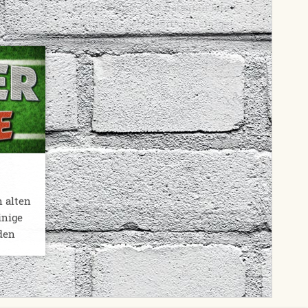
interessante Artikel gefunden
den
2020er Jahre
n alten
inige
Nachrichten aus dem Castrop-
den
Rauxeler Sport aus den Jahren
2020 bis 2029