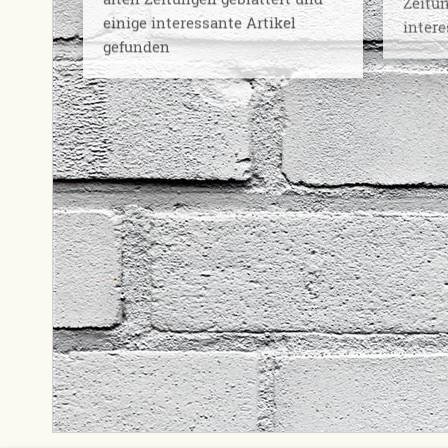
einige interessante Artikel
intere
gefunden
2000e
2000er
alten 
einige
gefun