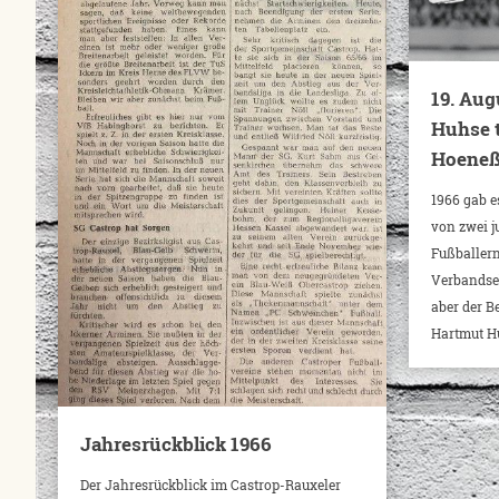
19. Aug
Huhse t
Hoene
1966 gab e
von zwei j
Fußballer
Verbandseb
aber der B
Hartmut H
Jahresrückblick 1966
Der Jahresrückblick im Castrop-Rauxeler