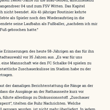
Langendreer 04 und zum FSV Witten. Das Kapitel
h nicht beendet. Als 41-jähriger Routinier kehrte
lebte als Spieler noch den Wiederaufstieg in die
 endete seine Laufbahn als Fußballer, „nachdem ich mir
 Fuß gebrochen hatte.“
ie Erinnerungen des heute 58-Jährigen an das für ihn
Stadtauswahl vor 35 Jahren aus. „Es war für uns
en eine Mannschaft wie den FC Schalke 04 spielen zu
 stattliche Zuschauerkulisse im Stadion habe zu der
tragen.
aut der damaligen Berichterstattung die Ränge an der
 dass die Ausgänge an der Rathausseite kurz vor
 führte allerdings zu Diskussionsstoff. „Zuschauer
sperrt“, titelten die Ruhr Nachrichten. Welche
 gezogen wurden, ist nicht mehr überliefert. In jedem