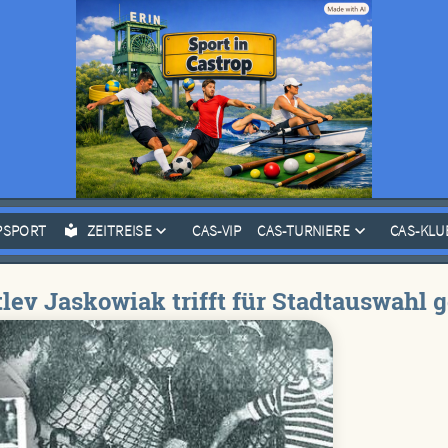
PSPORT
ZEITREISE
CAS-VIP
CAS-TURNIERE
CAS-KLU
etlev Jaskowiak trifft für Stadtauswahl