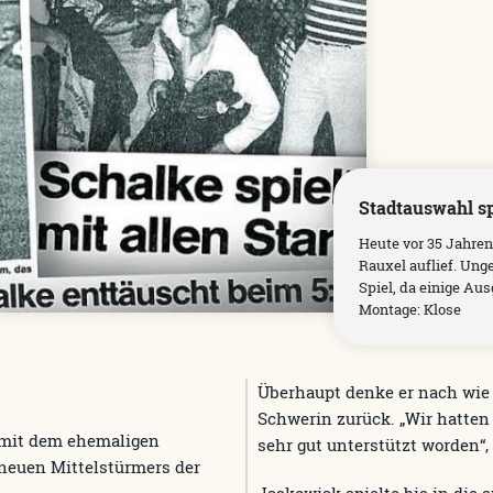
Stadtauswahl sp
Heute vor 35 Jahren
Rauxel auflief. Ung
Spiel, da einige Au
Montage: Klose
Überhaupt denke er nach wie 
Schwerin zurück. „Wir hatten
 mit dem ehemaligen
sehr gut unterstützt worden“,
 neuen Mittelstürmers der
Jaskowiak spielte bis in die 