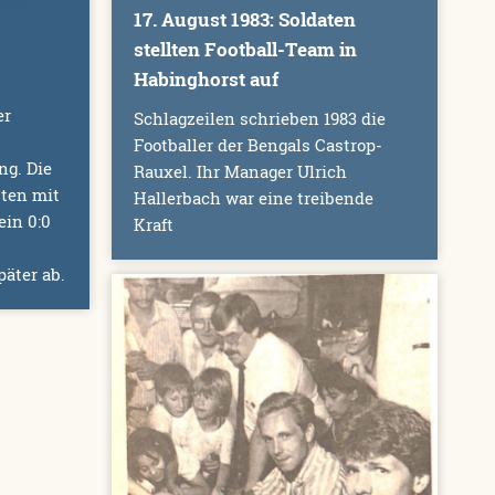
17. August 1983: Soldaten
stellten Football-Team in
Habinghorst auf
Schlagzeilen schrieben 1983 die
er
Footballer der Bengals Castrop-
Rauxel. Ihr Manager Ulrich
ng. Die
Hallerbach war eine treibende
ten mit
Kraft
ein 0:0
päter ab.