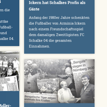
4
Ickern hat Schalkes Profis als
Gäste
en die
Anfang der 1980er Jahre schenkten
uttke
die Fußballer von Arminia Ickern
ußball-
nach einem Freundschaftsspiel
 und
dem damaligen Zweitligisten FC
alke 04.
Schalke 04 die gesamten
Einnahmen.
Adler-