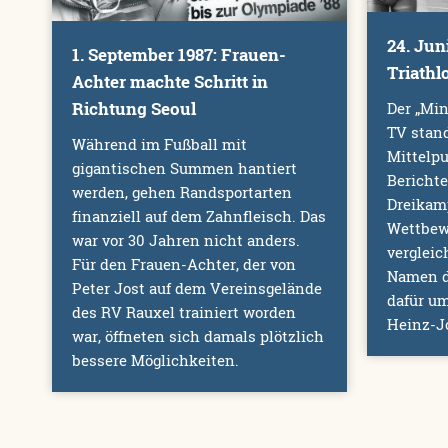
24. Juni
1. September 1987: Frauen-
Triathl
Achter machte Schritt in
Richtung Seoul
Der „Min
TV stand
Während im Fußball mit
Mittelpu
gigantischen Summen hantiert
Berichte
werden, gehen Randsportarten
Dreikamp
finanziell auf dem Zahnfleisch. Das
Wettbew
war vor 30 Jahren nicht anders.
vergleic
Für den Frauen-Achter, der von
Namen de
Peter Jost auf dem Vereinsgelände
dafür um
des RV Rauxel trainiert worden
Heinz-J
war, öffneten sich damals plötzlich
bessere Möglichkeiten.