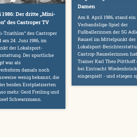
Damen
 1986: Der dritte „Mini-
Am 8. April 1986, stand ein
on“ des Castroper TV
Verbandsliga-Spiel der
Fußballerinnen der SG Adl
i-Triathlon“ des Castroper
Rauxel im Mittelpunkt der
 am 24. Juni 1986, im
Lokalsport-Berichterstattu
nkt der Lokalsport-
Castrop-Rauxelerinnen hat
rstattung. Der sportliche
Trainer Karl Theo Pütthoff 
f war als
bei Eintracht Wiedenbrück
erbsform damals noch
eingespielt - und stiegen s
hsweise wenig bekannt, die
r beiden Erstplatzierten
so mehr: Gerd Freiling und
osef Schwarzmann.