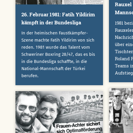
Rauxel 
Mannsc
26. Februar 1981: Fatih Yildirim
kämpft in der Bundesliga
1981 ber
Rauxeler
In der heimischen Faustkämpfer-
Nachrich
Szene machte Fatih Yildirim von sich
über ein
reden. 1981 wurde das Talent vom
Tischte
Schweriner Boxring 28/47, das es bis
Roland R
in die Bundesliga schaffte, in die
Teams in
National-Mannschaft der Türkei
Aufstieg
berufen.