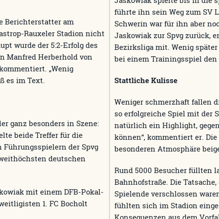
führte ihn sein Weg zum SV 
 Berichterstatter am
Schwerin war für ihn aber noc
Castrop-Rauxeler Stadion nicht
Jaskowiak zur Spvg zurück, er
upt wurde der 5:2-Erfolg des
Bezirksliga mit. Wenig später
on Manfred Herberhold von
bei einem Trainingsspiel den
 kommentiert. „Wenig
ß es im Text.
Stattliche Kulisse
Weniger schmerzhaft fallen d
so erfolgreiche Spiel mit der 
ler ganz besonders in Szene:
natürlich ein Highlight, geg
lte beide Treffer für die
können“, kommentiert er. Die
n Führungsspielern der Spvg
besonderen Atmosphäre beige
 zweithöchsten deutschen
Rund 5000 Besucher füllten l
Bahnhofstraße. Die Tatsache,
skowiak mit einem DFB-Pokal-
Spielende verschlossen waren,
eitligisten 1. FC Bocholt
fühlten sich im Stadion einge
Konsequenzen aus dem Vorfall