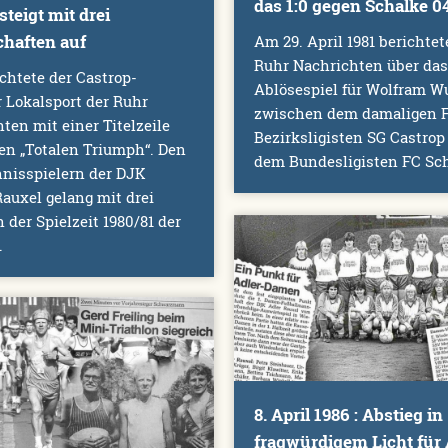
das 1:0 gegen Schalke 0
steigt mit drei
haften auf
Am 29. April 1981 berichtet
Ruhr Nachrichten über das
ichtete der Castrop-
Ablösespiel für Wolfram W
 Lokalsport der Ruhr
zwischen dem damaligen F
ten mit einer Titelzeile
Bezirksligisten SG Castrop
en „Totalen Triumph“. Den
dem Bundesligisten FC Sch
nnisspielern der DJK
auxel gelang mit drei
 der Spielzeit 1980/81 der
.
8. April 1986 : Abstieg in
fragwürdigem Licht für 