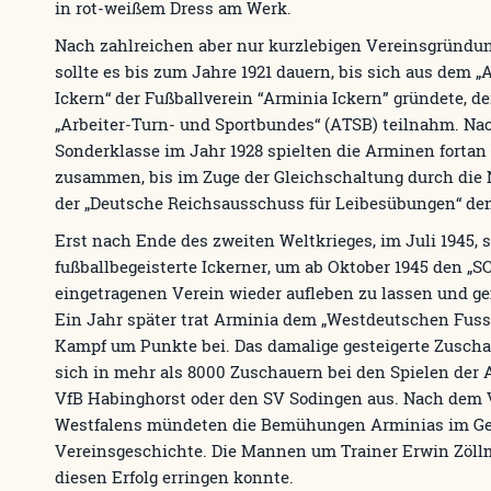
in rot-weißem Dress am Werk.
Nach zahlreichen aber nur kurzlebigen Vereinsgründun
sollte es bis zum Jahre 1921 dauern, bis sich aus dem „
Ickern“ der Fußballverein “Arminia Ickern” gründete, de
„Arbeiter-Turn- und Sportbundes“ (ATSB) teilnahm. Nac
Sonderklasse im Jahr 1928 spielten die Arminen fortan b
zusammen, bis im Zuge der Gleichschaltung durch die 
der „Deutsche Reichsausschuss für Leibesübungen“ den
Erst nach Ende des zweiten Weltkrieges, im Juli 1945,
fußballbegeisterte Ickerner, um ab Oktober 1945 den „S
eingetragenen Verein wieder aufleben zu lassen und g
Ein Jahr später trat Arminia dem „Westdeutschen Fuss
Kampf um Punkte bei. Das damalige gesteigerte Zuscha
sich in mehr als 8000 Zuschauern bei den Spielen der
VfB Habinghorst oder den SV Sodingen aus. Nach dem V
Westfalens mündeten die Bemühungen Arminias im Gewin
Vereinsgeschichte. Die Mannen um Trainer Erwin Zöllma
diesen Erfolg erringen konnte.