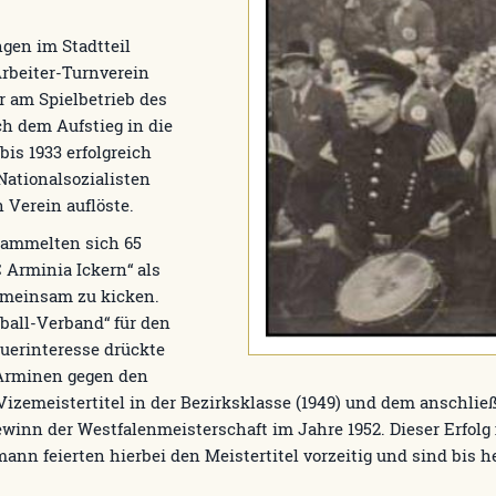
gen im Stadtteil
Arbeiter-Turnverein
r am Spielbetrieb des
h dem Aufstieg in die
is 1933 erfolgreich
Nationalsozialisten
 Verein auflöste.
 sammelten sich 65
C Arminia Ickern“ als
emeinsam zu kicken.
ball-Verband“ für den
uerinteresse drückte
 Arminen gegen den
izemeistertitel in der Bezirksklasse (1949) und dem anschli
n der Westfalenmeisterschaft im Jahre 1952. Dieser Erfolg 
nn feierten hierbei den Meistertitel vorzeitig und sind bis h