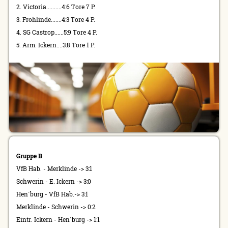
2. Victoria..........4:6 Tore 7 P.
3. Frohlinde.......4:3 Tore 4 P.
4. SG Castrop......5:9 Tore 4 P.
5. Arm. Ickern....3:8 Tore 1 P.
Gruppe B
VfB Hab
. - Merklinde -> 3:1
Schwerin - E. Ickern -> 3:0
Hen´burg - VfB Hab.-> 3:1
Merklinde - Schwerin -> 0:2
Eintr. Ickern - Hen´burg -> 1:1