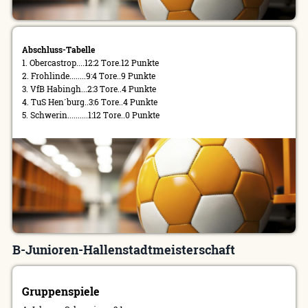
Abschluss-Tabelle
1. Obercastrop....12:2 Tore.12 Punkte
2. Frohlinde........9:4 Tore..9 Punkte
3. VfB Habingh...2:3 Tore..4 Punkte
4. TuS Hen´burg..3:6 Tore..4 Punkte
5. Schwerin..........1:12 Tore..0 Punkte
B-Junioren-Hallenstadtmeisterschaft
Gruppenspiele