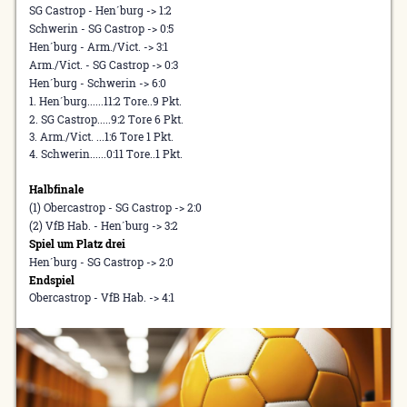
SG Castrop - Hen´burg -> 1:2
Schwerin - SG Castrop -> 0:5
Hen´burg - Arm./Vict. -> 3:1
Arm./Vict. - SG Castrop -> 0:3
Hen´burg - Schwerin -> 6:0
1. Hen´burg......11:2 Tore..9 Pkt.
2. SG Castrop.....9:2 Tore 6 Pkt.
3. Arm./Vict. ...1:6 Tore 1 Pkt.
4. Schwerin......0:11 Tore..1 Pkt.
Halbfinale
(1) Obercastrop - SG Castrop -> 2:0
(2) VfB Hab. - Hen´burg -> 3:2
Spiel um Platz drei
Hen´burg - SG Castrop -> 2:0
Endspiel
Obercastrop - VfB Hab. -> 4:1