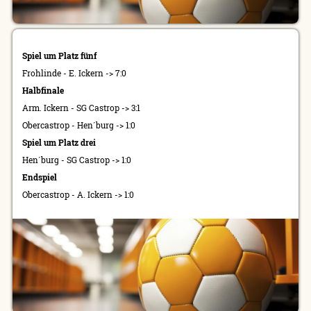
Spiel um Platz fünf
Frohlinde - E. Ickern -> 7:0
Halbfinale
Arm. Ickern - SG Castrop -> 3:1
Obercastrop - Hen´burg -> 1:0
Spiel um Platz drei
Hen´burg - SG Castrop -> 1:0
Endspiel
Obercastrop - A. Ickern -> 1:0