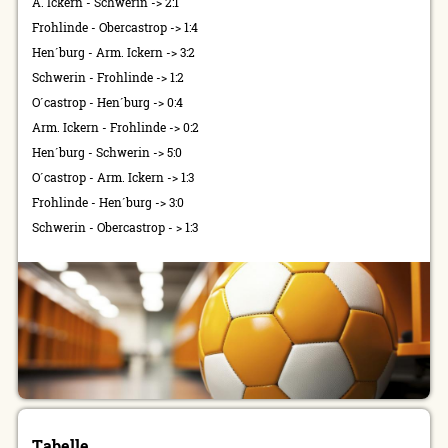
A. Ickern - Schwerin -> 2:1
Frohlinde - Obercastrop -> 1:4
Hen´burg - Arm. Ickern -> 3:2
Schwerin - Frohlinde -> 1:2
O´castrop - Hen´burg -> 0:4
Arm. Ickern - Frohlinde -> 0:2
Hen´burg - Schwerin -> 5:0
O´castrop - Arm. Ickern -> 1:3
Frohlinde - Hen´burg -> 3:0
Schwerin - Obercastrop - > 1:3
Tabelle