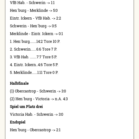
VfB Hab. - Schwerin -> 1:1
Hen´burg - Merklinde -> 5:0
Eintr. Ickern - VfB Hab. -> 2:2
Schwerin - Hen´burg -> 0:5
Merklinde - Eintr. Ickern -> 0:1
1. Hen´burg.......14:2 Tore 10 P.
2. Schwerin......6:6 Tore 7 P.
3. VfB Hab. .......7:7 Tore 5 P.
4. Eintr. Ickern..4:6 Tore 5 P.
5. Merklinde......1:11 Tore 0 P.
Halbfinale
(1) Obercastrop - Schwerin -> 3:0
(2) Hen´burg - Victoria -> n.A. 4:3
Spiel um Platz drei
Victoria Hab. - Schwerin -> 3:0
Endspiel
Hen´burg - Obercastrop -> 2:1