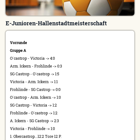
E-Junioren-Hallenstadtmeisterschaft
Vorrunde
Gruppe A
O´castrop - Victoria -> 4:0
Arm. Ickern - Frohlinde -> 0:3
SG Castrop - O´castrop -> 1:5
Victoria - Arm. Ickern -> 1:1
Frohlinde - SG Castrop -> 0:0
O´castrop - Arm. Ickern -> 1:0
SG Castrop - Victoria -> 1:2
Frohlinde - O´castrop -> 1:2
A. Ickern - SG Castrop -> 2:3
Victoria - Frohlinde -> 1:0
1. Obercastrop...12:2 Tore 12 P.