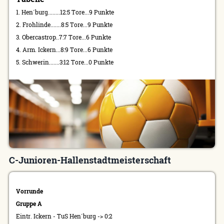
1. Hen´burg........12:5 Tore...9 Punkte
2. Frohlinde.......8:5 Tore...9 Punkte
3. Obercastrop..7:7 Tore...6 Punkte
4. Arm. Ickern...8:9 Tore...6 Punkte
5. Schwerin.......3:12 Tore...0 Punkte
C-Junioren-Hallenstadtmeisterschaft
Vorrunde
Gruppe A
Eintr. Ickern - TuS Hen´burg -> 0:2