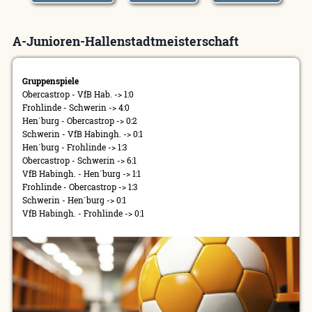
A-Junioren-Hallenstadtmeisterschaft
Gruppenspiele
Obercastrop - VfB Hab. -> 1:0
Frohlinde - Schwerin -> 4:0
Hen´burg - Obercastrop -> 0:2
Schwerin - VfB Habingh. -> 0:1
Hen´burg - Frohlinde -> 1:3
Obercastrop - Schwerin -> 6:1
VfB Habingh. - Hen´burg -> 1:1
Frohlinde - Obercastrop -> 1:3
Schwerin - Hen´burg -> 0:1
VfB Habingh. - Frohlinde -> 0:1