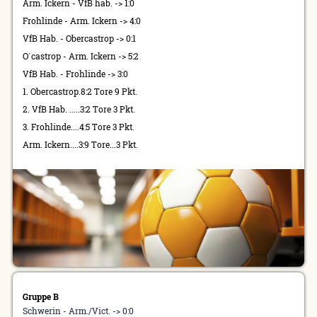
Arm. Ickern - VfB hab. -> 1:0
Frohlinde - Arm. Ickern -> 4:0
VfB Hab. - Obercastrop -> 0:1
O´castrop - Arm. Ickern -> 5:2
VfB Hab. - Frohlinde -> 3:0
1. Obercastrop.8:2 Tore 9 Pkt.
2. VfB Hab. .....3:2 Tore 3 Pkt.
3. Frohlinde....4:5 Tore 3 Pkt.
Arm. Ickern....3:9 Tore...3 Pkt.
Gruppe B
Schwerin - Arm./Vict. -> 0:0